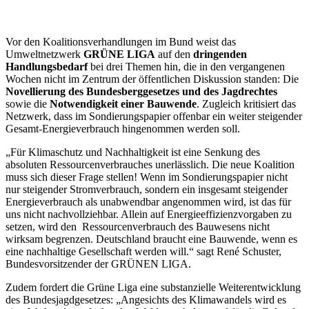
Vor den Koalitionsverhandlungen im Bund weist das
Umweltnetzwerk
GRÜNE LIGA
auf den
dringenden
Handlungsbedarf
bei drei Themen hin, die in den vergangenen
Wochen nicht im Zentrum der öffentlichen Diskussion standen: Die
Novellierung des Bundesberggesetzes
und des Jagdrechtes
sowie die
Notwendigkeit einer Bauwende
. Zugleich kritisiert das
Netzwerk, dass im Sondierungspapier offenbar ein weiter steigender
Gesamt-Energieverbrauch hingenommen werden soll.
„Für Klimaschutz und Nachhaltigkeit ist eine Senkung des
absoluten Ressourcenverbrauches unerlässlich. Die neue Koalition
muss sich dieser Frage stellen! Wenn im Sondierungspapier nicht
nur steigender Stromverbrauch, sondern ein insgesamt steigender
Energieverbrauch als unabwendbar angenommen wird, ist das für
uns nicht nachvollziehbar. Allein auf Energieeffizienzvorgaben zu
setzen, wird den Ressourcenverbrauch des Bauwesens nicht
wirksam begrenzen. Deutschland braucht eine Bauwende, wenn es
eine nachhaltige Gesellschaft werden will.“ sagt René Schuster,
Bundesvorsitzender der GRÜNEN LIGA.
Zudem fordert die Grüne Liga eine substanzielle Weiterentwicklung
des Bundesjagdgesetzes: „Angesichts des Klimawandels wird es