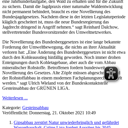
eine Jahrhundertaufgabe, den Wald zu erhalten und für die Zukunft
zu sichern. Damit die Jagdpraxis einer naturnahe Waldentwicklung
nicht permanent behindert, braucht es eine Novellierung des
Bundesjagdgesetzes. Nachdem diese in der letzten Legislaturperiode
kläglich gescheitert ist, muss die neue Bundesregierung das
Jagdrecht dringend in Angriff nehmen.“ sagt Reinhard Dalchow,
stellvertretender Bundesvorsitzender des Umweltnetzwerkes.
Die Novellierung des Bundesberggesetzes ist eine lange bekannte
Forderung der Umweltbewegung, die nichts an ihrer Aktualität
verloren hat: „Eine Änderung des Bundesberggesetzes ist nicht etwa
durch den Kohleausstieg hinfällig geworden. Noch immer drohen
Enteignungen durch Kohletagebaue, aber auch die vom Abbau
mineralischer Rohstoffe. Betroffenen fordern bundesweit eine
Novellierung des Gesetzes. Alte Zöpfe müssen abgeschnitten und
der Rohstoffabbau in einem modernen Fachplanungsrecht geregelt
werden.“ sagt Ulrich Wieland von der Bundeskontaktstelle
Gesteinsabbau der GRÜNEN LIGA.
Weiterlesen ...
Kategorie:
Gesteinsabbau
Veröffentlicht: Donnerstag, 21. Oktober 2021 10:49
Gipsabbau zerstört Natur unwiederbringlich und gefährdet
Wasserhaushalt. Grüne Liga fordert Ausstieg bis 2045