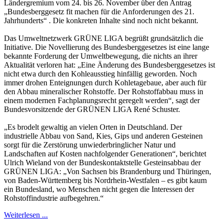
Ländergremium vom 24. bis 26. November über den Antrag
„Bundesberggesetz fit machen für die Anforderungen des 21.
Jahrhunderts“ . Die konkreten Inhalte sind noch nicht bekannt.
Das Umweltnetzwerk GRÜNE LIGA begrüßt grundsätzlich die
Initiative. Die Novellierung des Bundesberggesetzes ist eine lange
bekannte Forderung der Umweltbewegung, die nichts an ihrer
Aktualität verloren hat: „Eine Änderung des Bundesberggesetzes ist
nicht etwa durch den Kohleausstieg hinfällig geworden. Noch
immer drohen Enteignungen durch Kohletagebaue, aber auch für
den Abbau mineralischer Rohstoffe. Der Rohstoffabbau muss in
einem modernen Fachplanungsrecht geregelt werden“, sagt der
Bundesvorsitzende der GRÜNEN LIGA René Schuster.
„Es brodelt gewaltig an vielen Orten in Deutschland. Der
industrielle Abbau von Sand, Kies, Gips und anderen Gesteinen
sorgt für die Zerstörung unwiederbringlicher Natur und
Landschaften auf Kosten nachfolgender Generationen“, berichtet
Ulrich Wieland von der Bundeskontaktstelle Gesteinsabbau der
GRÜNEN LIGA: „Von Sachsen bis Brandenburg und Thüringen,
von Baden-Württemberg bis Nordrhein-Westfalen – es gibt kaum
ein Bundesland, wo Menschen nicht gegen die Interessen der
Rohstoffindustrie aufbegehren.“
Weiterlesen ...