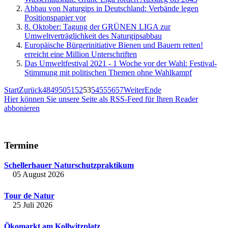
Abbau von Naturgips in Deutschland: Verbände legen
Positionspapier vor
8. Oktober: Tagung der GRÜNEN LIGA zur
Umweltverträglichkeit des Naturgipsabbau
Europäische Bürgerinitiative Bienen und Bauern retten!
erreicht eine Million Unterschriften
Das Umweltfestival 2021 - 1 Woche vor der Wahl: Festival-
Stimmung mit politischen Themen ohne Wahlkampf
Start
Zurück
48
49
50
51
52
53
54
55
56
57
Weiter
Ende
Hier können Sie unsere Seite als RSS-Feed für Ihren Reader
abbonieren
Termine
Schellerhauer Naturschutzpraktikum
05 August 2026
Tour de Natur
25 Juli 2026
Ökomarkt am Kollwitzplatz