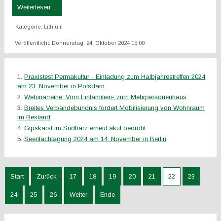
Weiterlesen ...
Kategorie:
Lithium
Veröffentlicht: Donnerstag, 24. Oktober 2024 15:00
Praxistest Permakultur - Einladung zum Halbjahrestreffen 2024
am 23. November in Potsdam
Webinarreihe: Vom Einfamilien- zum Mehrpersonenhaus
Breites Verbändebündnis fordert Mobilisierung von Wohnraum
im Bestand
Gipskarst im Südharz erneut akut bedroht
Seenfachtagung 2024 am 14. November in Berlin
Start
Zurück
17
18
19
20
21
22
23
24
25
26
Weiter
Ende