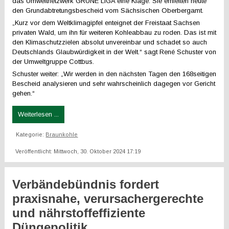
das Umweltnetzwerk GRÜNE LIGA eine Klage. Sie erhielten heute
den Grundabtretungsbescheid vom Sächsischen Oberbergamt.
„Kurz vor dem Weltklimagipfel enteignet der Freistaat Sachsen
privaten Wald, um ihn für weiteren Kohleabbau zu roden. Das ist mit
den Klimaschutzzielen absolut unvereinbar und schadet so auch
Deutschlands Glaubwürdigkeit in der Welt.“ sagt René Schuster von
der Umweltgruppe Cottbus.
Schuster weiter: „Wir werden in den nächsten Tagen den 168seitigen
Bescheid analysieren und sehr wahrscheinlich dagegen vor Gericht
gehen.“
Weiterlesen ...
Kategorie:
Braunkohle
Veröffentlicht: Mittwoch, 30. Oktober 2024 17:19
Verbändebündnis fordert
praxisnahe, verursachergerechte
und nährstoffeffiziente
Düngepolitik