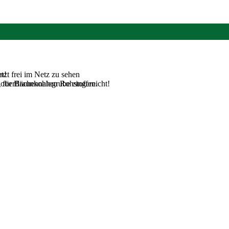
tzt frei im Netz zu sehen
n!
 oberflächennahen Rohstoffen.
für Braunkohlegrube eingereicht!