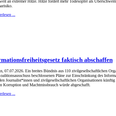
weit an extremer Hitze. Hitze fordert mehr Todesopfer als Überschwe
arisiko.
rlesen ...
rmationsfreiheitsgesetz faktisch abschaffen
in, 07.07.2026. Ein breites Bündnis aus 110 zivilgesellschaftlichen Or
oalitionsausschuss beschlossenen Pläne zur Einschränkung des Informati
en Journalist*innen und zivilgesellschaftlichen Organisationen künftig
n Korruption und Machtmissbrauch würde abgeschafft.
rlesen ...