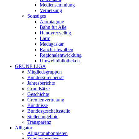
Mediensammlung
Vernetzung
Sonstiges
Atomtagung
Bahn für Alle
Handyrecycling
Lärm
Madagaskar
Rauchschwalben
Regionalentwicklung
Umweltbibliotheken
GRÜNE LIGA
Mitgliedsgruppen
Bundessprecherrat
Jahresberichte
Grundsätze
Geschichte
Gremienvertretung
Bündnisse
Bundesgeschäftsstelle
Stellenangebote
Transparenz
Alligator
Alligator abonnieren
Sonderausgaben