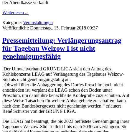
der Abendkasse verkauft.
Weiterlesen ...
Kategorie:
Veranstaltungen
Veröffentlicht: Donnerstag, 15. Februar 2018 09:37
Pressemitteilung: Verlängerungsantrag
für Tagebau Welzow I ist nicht
genehmigungsfähig
Der Umweltverband GRÜNE LIGA sieht den Antrag des
Kohlekonzerns LEAG auf Verlängerung des Tagebaues Welzow-
Süd als nicht genehmigungsfähig an.
„Obwohl über die Abbaggerung des Dorfes Proschim noch nicht
entschieden ist, verplant die LEAG schon den Boden unter
Proschim, um damit ihre benachbarte Kohlegrube zuzuschütten. Auf
diese Weise Tatsachen für weitere Abbaugebiete zu schaffen, kann
nach dem Bundesberggesetz nicht genehmigt werden.“ erläutert
René Schuster von der GRÜNE LIGA.
Die LEAG hat beantragt, die bis 2023 befristete Genehmigung ihres
Tagebaues Welzow-Süd Teilfeld I bis nach 2030 zu verlängern. Sie
hat dafür die Abbauplanung so geändert, dass sie von der