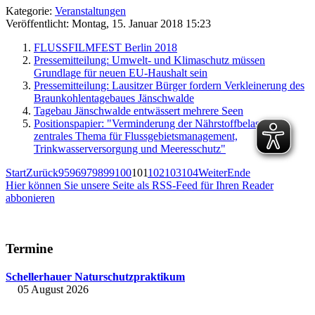
Kategorie:
Veranstaltungen
Veröffentlicht: Montag, 15. Januar 2018 15:23
FLUSSFILMFEST Berlin 2018
Pressemitteilung: Umwelt- und Klimaschutz müssen
Grundlage für neuen EU-Haushalt sein
Pressemitteilung: Lausitzer Bürger fordern Verkleinerung des
Braunkohlentagebaues Jänschwalde
Tagebau Jänschwalde entwässert mehrere Seen
Positionspapier: "Verminderung der Nährstoffbelastung -
zentrales Thema für Flussgebietsmanagement,
Trinkwasserversorgung und Meeresschutz"
Start
Zurück
95
96
97
98
99
100
101
102
103
104
Weiter
Ende
Hier können Sie unsere Seite als RSS-Feed für Ihren Reader
abbonieren
Termine
Schellerhauer Naturschutzpraktikum
05 August 2026