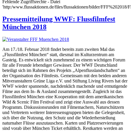
Fehlende Zugriffsrechte - Datei
'http:/www.flussaktionen.de/files/flussaktionen/bilder/FFF%202018/Fl
Pressemitteilung WWF: Flussfilmfest
München 2018
Am 17./18. Februar 2018 findet bereits zum zweiten Mal das
„Flussfilmfest München“ statt, diesmal im Kulturzentrum am
Gasteig. Es entwickelt sich zunehmend zu einem wichtigen Forum
für alle Freunde lebendiger Gewässer. Der WWF Deutschland
beteiligt sich im Rahmen des Projekts „Alpenflusslandschaften“ an
der Organisation des Filmfests. Gemeinsam mit den beiden anderen
Mitveranstaltern Grüne Liga e.V. und Stiftung Living Rivers hat der
WWF wieder spannende, nachdenklich machende und ermutigende
Filme aus dem In- & Ausland zusammengestellt. Zugleich ist das
Flussfilmfest München eine Kooperation mit dem amerikanischen
Wild & Scenic Film Festival und zeigt eine Auswahl aus dessen
Programm. Diskussionsrunden mit Filmemachern, Naturschützern
und Vertretern weiterer Interessensgruppen bieten die Gelegenheit,
sich über die Nutzung, den Schutz und die Wiederherstellung
naturnaher Flüsse auszutauschen. Karten und Platzreservierungen
sind vorab über München Ticket erhältlich. Restkarten werden an