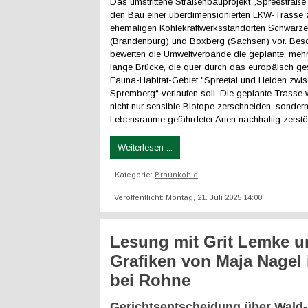
Das umstrittene Straßenbauprojekt „Spreestraße 
den Bau einer überdimensionierten LKW-Trasse
ehemaligen Kohlekraftwerksstandorten Schwar
(Brandenburg) und Boxberg (Sachsen) vor. Beso
bewerten die Umweltverbände die geplante, mehr
lange Brücke, die quer durch das europäisch ge
Fauna-Habitat-Gebiet "Spreetal und Heiden zwi
Spremberg“ verlaufen soll. Die geplante Trasse
nicht nur sensible Biotope zerschneiden, sonder
Lebensräume gefährdeter Arten nachhaltig zerstö
Weiterlesen ...
Kategorie:
Braunkohle
Veröffentlicht: Montag, 21. Juli 2025 14:00
Lesung mit Grit Lemke u
Grafiken von Maja Nagel
bei Rohne
Gerichtsentscheidung über Wald-