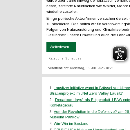
wurde über Jahre hinweg demokratisch verhandel
helfen, zerstörte Naturflächen wie Wälder, Moore
wiederherzustellen.
Einige politische Akteur*innen versuchen derzeit
zu blockieren. Das halten wir für verantwortungsl
Folgen von Naturzerstörung und Klimakrise bed
Gesundheit, unsere Umwelt und auch die Landwirt
Weiterlesen ...
Kategorie:
Sonstiges
Veröffentlicht: Dienstag, 15. Juli 2025 18:26
Lausitzer Initiative warnt in Brüssel vor kli
Straßenprojekt im „Net Zero Valley Lausitz“
„Decarbon days“ als Feigenblatt: LEAG ente
Kohletagebau
Von der Revolution in die Defensive? am 26.
Museum Pankow
Win-Win im Bestand
GRÜNE LIGA lädt zum Umweltfestival am 1. J