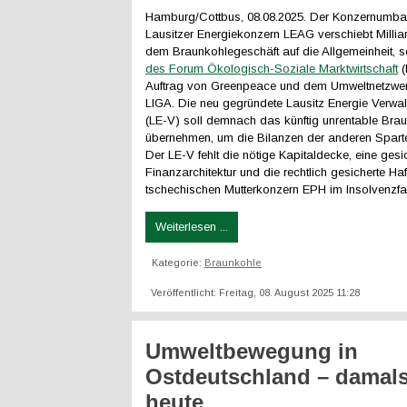
Hamburg/Cottbus, 08.08.2025. Der Konzernumb
Lausitzer Energiekonzern LEAG verschiebt Millia
dem Braunkohlegeschäft auf die Allgemeinheit, 
des Forum Ökologisch-Soziale Marktwirtschaft
(
Auftrag von Greenpeace und dem Umweltnetzw
LIGA. Die neu gegründete Lausitz Energie Verw
(LE-V) soll demnach das künftig unrentable Bra
übernehmen, um die Bilanzen der anderen Sparte
Der LE-V fehlt die nötige Kapitaldecke, eine gesi
Finanzarchitektur und die rechtlich gesicherte Ha
tschechischen Mutterkonzern EPH im Insolvenzfal
Weiterlesen ...
Kategorie:
Braunkohle
Veröffentlicht: Freitag, 08. August 2025 11:28
Umweltbewegung in
Ostdeutschland – damal
heute