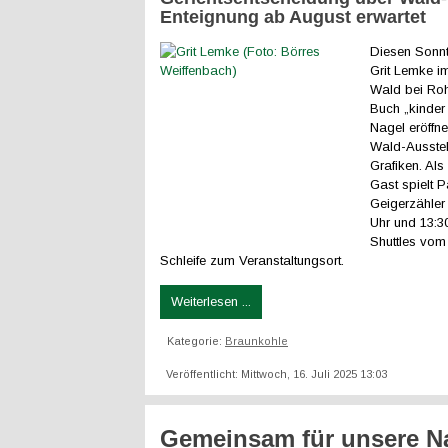
Enteignung ab August erwartet
Diesen Sonnta
Grit Lemke i
Wald bei Ro
Buch „kinder
Nagel eröffne
Wald-Ausstel
Grafiken. Als
Gast spielt P
Geigerzähler
Uhr und 13:3
Shuttles vom
Schleife zum Veranstaltungsort.
Weiterlesen ...
Kategorie:
Braunkohle
Veröffentlicht: Mittwoch, 16. Juli 2025 13:03
Gemeinsam für unsere Na