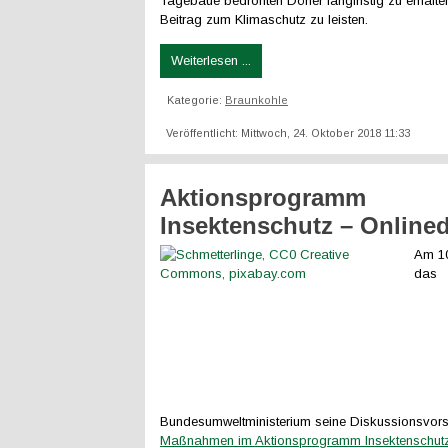
Tagebaue bedrohten Dörfer langfristig zu erhalte
Beitrag zum Klimaschutz zu leisten.
Weiterlesen ...
Kategorie:
Braunkohle
Veröffentlicht: Mittwoch, 24. Oktober 2018 11:33
Aktionsprogramm
Insektenschutz – Onlined
Am 10
das
Bundesumweltministerium seine Diskussionsvors
Maßnahmen im Aktionsprogramm Insektenschut