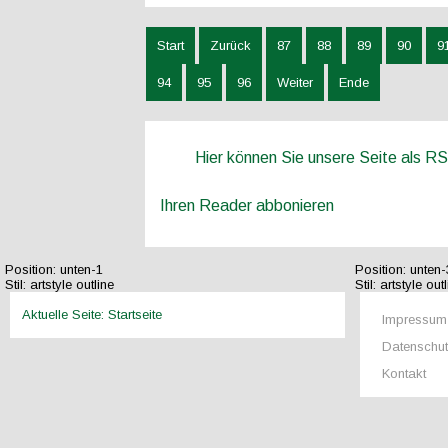
Start
Zurück
87
88
89
90
9
94
95
96
Weiter
Ende
Hier können Sie unsere Seite als R
Ihren Reader abbonieren
Position:
unten-1
Position:
unten-
Stil:
artstyle outline
Stil:
artstyle outl
Aktuelle Seite:
Startseite
Impressum
Datenschu
Kontakt