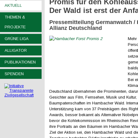
Promis für den Kohleaus
AKTUELL
Der Wald ist erst der Anf
THEMEN &
Pressemitteilung Germanwatch / 
PROJEKTE
Allianz Deutschland
GRÜNE LIGA
Mehr 
Pers
ALLIGATOR
öffen
setze
PUBLIKATIONEN
gemei
baldi
SPENDEN
Kohle
Bei e
Klima
Deutschland übernahmen die Prominenten, darun
Gesichter aus Film, Fernsehen, Musik und Kultur,
Baumpatenschaften im Hambacher Wald. Interna
Unterstützung kam von 37 Preisträgern des Right
Awards, besser bekannt als Alternativer Nobelpre
bevor die Kohlekommission im Rheinischen Revie
ihre Portraits an den Bäumen im Hambacher Wal
Ziel der Aktion sei, den Hambacher Wald und di