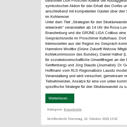
bedrohten Dorf Proschim Kritiker der Abbaggerun
symbolischen Aktion für den Erhalt des Dorfes un
anschließend mit kompetenten Gästen über den 
im Kohlerevier.
Unter dem Titel „Strategien für den Strukturwandel
entwickeln“ veranstalten ab 14 Uhr die Rosa-Lux
Brandenburg und die GRÜNE LIGA Cottbus eine
Gesprächsrunde im Proschimer Kulturhaus. Dort 
Interessierten aus der Region ins Gespräch kom
Hannelore Wodtke (Grüne Zukunft Welzow, Mitgli
Kohlekommission des Bundes), Daniel Häfner (Le
für sozialwissenschaftliche Umweltfragen an der
Senftenberg) und Jörg Staude (Journalist). Dr. 
Hoffmann vom RLS-Regionalbüro Lausitz moderi
Veranstaltung und wird versuchen, gemeinsam m
Teilnehmenden, Ansätze für eine von unten kom
spezifische Strategie für den Strukturwandel zu 
Weiterlesen ...
Kategorie:
Braunkohle
Veröffentlicht: Dienstag, 16. Oktober 2018 13:42