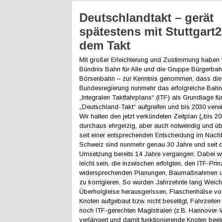
Deutschlandtakt – gerät
spätestens mit Stuttgart
dem Takt
Mit großer Erleichterung und Zustimmung haben 
Bündnis Bahn für Alle und die Gruppe Bürgerbahn
Börsenbahn – zur Kenntnis genommen, dass die
Bundesregierung nunmehr das erfolgreiche Bah
„Integralen Taktfahrplans“ (ITF) als Grundlage fü
„Deutschland-Takt“ aufgreifen und bis 2030 verwir
Wir halten den jetzt verkündeten Zeitplan („bis 20
durchaus ehrgeizig, aber auch notwendig und übe
seit einer entsprechenden Entscheidung im Nach
Schweiz sind nunmehr genau 30 Jahre und seit d
Umsetzung bereits 14 Jahre vergangen. Dabei wi
leicht sein, die inzwischen erfolgten, den ITF-Prin
widersprechenden Planungen, Baumaßnahmen un
zu korrigieren. So wurden Jahrzehnte lang Weic
Überholgleise herausgerissen, Flaschenhälse vor
Knoten aufgebaut bzw. nicht beseitigt, Fahrzeiten
noch ITF-gerechten Magistralen (z.B. Hannover
verlängert und damit funktionierende Knoten beein