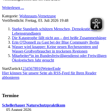
Weiterlesen ...
Kategorie:
Wohnraum-Vernetzung
Veröffentlicht: Freitag, 03. Juli 2026 19:48
Starke Standards schützen Menschen, Demokratie und
Lebensgrundlagen
Die Katastrophe fällt nicht aus – drei heiße Zusammenhänge
Erin O'Donnell zu Gast bei der Blue Community Berlin
Wasser wird knapper: Keine neuen Rechenzentren und
Wasser-Großverbraucher in trockenen Regionen
Mitarbeiter*in im Bundesfreiwilligendienst oder Freiwilligen
Ökologischen Jahr gesucht
Start
Zurück
1
2
3
4
5
6
7
8
9
10
Weiter
Ende
Hier können Sie unsere Seite als RSS-Feed für Ihren Reader
abbonieren
Termine
Schellerhauer Naturschutzpraktikum
05 August 2026