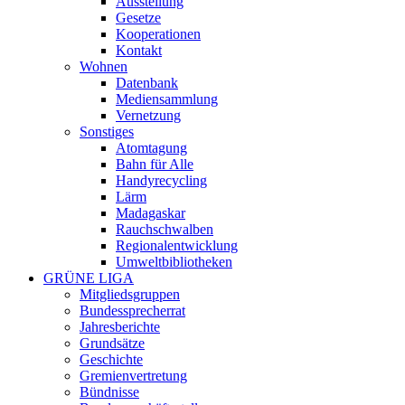
Ausstellung
Gesetze
Kooperationen
Kontakt
Wohnen
Datenbank
Mediensammlung
Vernetzung
Sonstiges
Atomtagung
Bahn für Alle
Handyrecycling
Lärm
Madagaskar
Rauchschwalben
Regionalentwicklung
Umweltbibliotheken
GRÜNE LIGA
Mitgliedsgruppen
Bundessprecherrat
Jahresberichte
Grundsätze
Geschichte
Gremienvertretung
Bündnisse