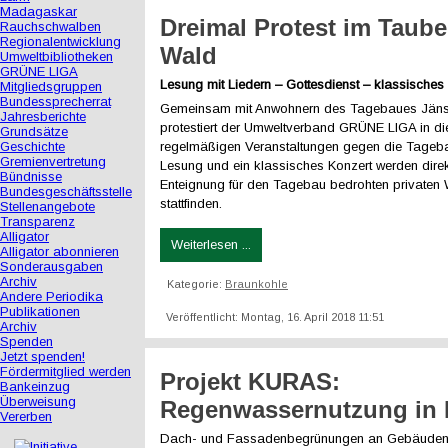
Madagaskar
Dreimal Protest im Taube
Rauchschwalben
Regionalentwicklung
Wald
Umweltbibliotheken
GRÜNE LIGA
Lesung mit Liedern – Gottesdienst – klassisches
Mitgliedsgruppen
Bundessprecherrat
Gemeinsam mit Anwohnern des Tagebaues Jän
Jahresberichte
protestiert der Umweltverband GRÜNE LIGA in di
Grundsätze
Geschichte
regelmäßigen Veranstaltungen gegen die Tageba
Gremienvertretung
Lesung und ein klassisches Konzert werden dire
Bündnisse
Enteignung für den Tagebau bedrohten privaten
Bundesgeschäftsstelle
stattfinden.
Stellenangebote
Transparenz
Alligator
Weiterlesen ...
Alligator abonnieren
Sonderausgaben
Archiv
Kategorie:
Braunkohle
Andere Periodika
Publikationen
Veröffentlicht: Montag, 16. April 2018 11:51
Archiv
Spenden
Jetzt spenden!
Fördermitglied werden
Projekt KURAS:
Bankeinzug
Überweisung
Regenwassernutzung in 
Vererben
Dach- und Fassadenbegrünungen an Gebäuden, 