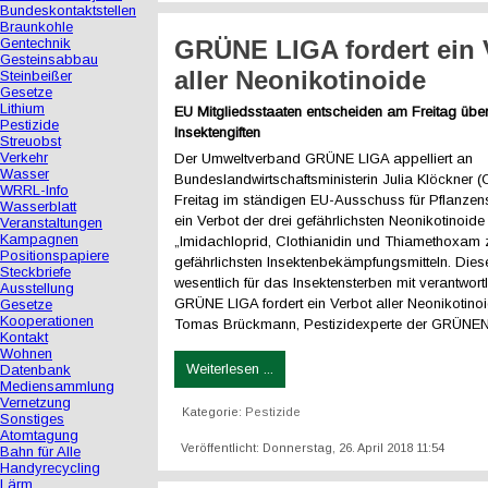
Bundeskontaktstellen
Braunkohle
Gentechnik
GRÜNE LIGA fordert ein 
Gesteinsabbau
aller Neonikotinoide
Steinbeißer
Gesetze
Lithium
EU Mitgliedsstaaten entscheiden am Freitag übe
Pestizide
Insektengiften
Streuobst
Verkehr
Der Umweltverband GRÜNE LIGA appelliert an
Wasser
Bundeslandwirtschaftsministerin Julia Klöckner
WRRL-Info
Freitag im ständigen EU-Ausschuss für Pflanzensc
Wasserblatt
ein Verbot der drei gefährlichsten Neonikotinoid
Veranstaltungen
Kampagnen
„Imidachloprid, Clothianidin und Thiamethoxam 
Positionspapiere
gefährlichsten Insektenbekämpfungsmitteln. Dies
Steckbriefe
wesentlich für das Insektensterben mit verantwortl
Ausstellung
GRÜNE LIGA fordert ein Verbot aller Neonikotinoi
Gesetze
Kooperationen
Tomas Brückmann, Pestizidexperte der GRÜNEN
Kontakt
Wohnen
Weiterlesen ...
Datenbank
Mediensammlung
Vernetzung
Kategorie:
Pestizide
Sonstiges
Atomtagung
Veröffentlicht: Donnerstag, 26. April 2018 11:54
Bahn für Alle
Handyrecycling
Lärm