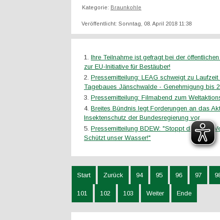
Kategorie:
Braunkohle
Veröffentlicht: Sonntag, 08. April 2018 11:38
Ihre Teilnahme ist gefragt bei der öffentliche
zur EU-Initiative für Bestäuber!
Pressemitteilung: LEAG schweigt zu Laufzeit
Tagebaues Jänschwalde - Genehmigung bis 201
Pressemitteilung: Filmabend zum Weltaktions
Breites Bündnis legt Forderungen an das A
Insektenschutz der Bundesregierung vor
Pressemitteilung BDEW: "Stoppt die Gülle-V
Schützt unser Wasser!"
Start
Zurück
94
95
96
97
9
101
102
103
Weiter
Ende